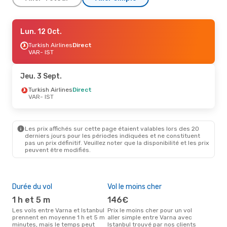
Sam. 19 Sept.
Lun. 12 Oct.
- Dim. 20 Sept.
Turkish Airlines
Turkish Airlines
Direct
Direct
VAR
VAR
- IST
- IST
Turkish Airlines
Direct
IST
- VAR
Jeu. 3 Sept.
Sam. 12 Sept.
Turkish Airlines
- Dim. 13 Sept.
Direct
VAR
- IST
Turkish Airlines
Direct
VAR
- IST
Turkish Airlines
Direct
IST
- VAR
Les prix affichés sur cette page étaient valables lors des 20
derniers jours pour les périodes indiquées et ne constituent
pas un prix définitif. Veuillez noter que la disponibilité et les prix
Dim. 11 Oct.
- Jeu. 15 Oct.
peuvent être modifiés.
Turkish Airlines
Direct
VAR
- IST
Turkish Airlines
Direct
IST
- VAR
Durée du vol
Vol le moins cher
Hau
1 h et 5 m
146€
av
Les vols entre Varna et Istanbul
Prix le moins cher pour un vol
Selon les données de recherche,
prennent en moyenne 1 h et 5 m
aller simple entre Varna avec
avri
minutes, mais le temps peut
Istanbul trouvé par nos clients
cha