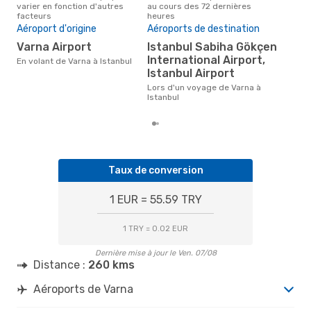
varier en fonction d'autres
au cours des 72 dernières
à Is
facteurs
heures
Pri
Aéroport d'origine
Aéroports de destination
19
Varna Airport
Istanbul Sabiha Gökçen
Le prix moyen d'un vol Varna -
International Airport,
Ist
En volant de Varna à Istanbul
198 
Istanbul Airport
der
Lors d'un voyage de Varna à
Istanbul
Taux de conversion
1 EUR = 55.59 TRY
1 TRY = 0.02 EUR
Dernière mise à jour le Ven. 07/08
Distance :
260 kms
Aéroports de Varna