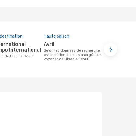
destination
Haute saison
Compagnies
cette rout
avril
Korean A
mpo International
Selon les données de recherche, avril
est la période la plus chargée pour
Compagnie(s) aérienne(s) avec des vols
age de Ulsan à Séoul
voyager de Ulsan à Séoul
entre Ulsan 