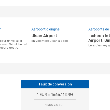
r
Aéroport d'origine
Aéroports de 
Ulsan Airport
Incheon International
Airport, Gi
En volant de Ulsan à Séoul
n avec Séoul trouvé
Lors d'un voy
 cours des 72
Taux de conversion
1 EUR = 1666.11 KRW
1 KRW = 0 EUR