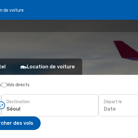
n de voiture
tel
Location de voiture
s
Vols directs
Destination
Départ le
Date
cher des vols