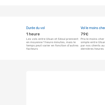
Durée du vol
Vol le moins che
1 heure
79€
Les vols entre Ulsan et Séoul prennent
Prix le moins cher pour un vol aller
en moyenne 1 heure minutes, mais le
simple entre Ulsa
temps peut varier en fonction d'autres
par nos clients au
facteurs
dernières heures