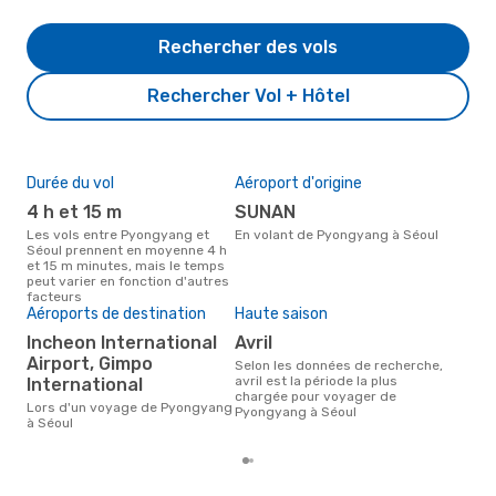
Rechercher des vols
Rechercher Vol + Hôtel
Durée du vol
Aéroport d'origine
Mei
rés
4 h et 15 m
SUNAN
ju
Les vols entre Pyongyang et
En volant de Pyongyang à Séoul
Séoul prennent en moyenne 4 h
Selon des données réelles, juin
et 15 m minutes, mais le temps
est 
peut varier en fonction d'autres
pour
facteurs
dest
Aéroports de destination
Haute saison
de 
Incheon International
avril
Airport, Gimpo
Selon les données de recherche,
avril est la période la plus
International
chargée pour voyager de
Lors d'un voyage de Pyongyang
Pyongyang à Séoul
à Séoul