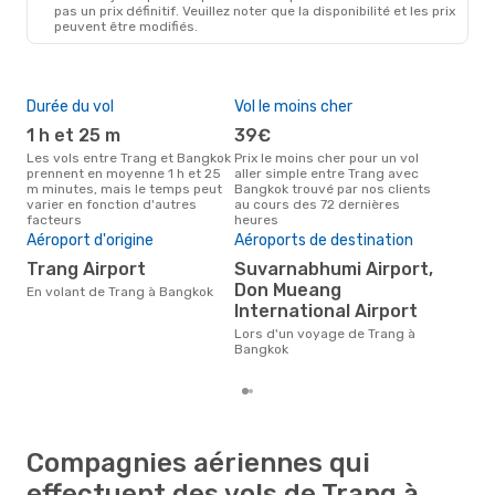
pas un prix définitif. Veuillez noter que la disponibilité et les prix
peuvent être modifiés.
Durée du vol
Vol le moins cher
Hau
1 h et 25 m
39€
av
Les vols entre Trang et Bangkok
Prix le moins cher pour un vol
Selon les données de recherche,
prennent en moyenne 1 h et 25
aller simple entre Trang avec
avri
m minutes, mais le temps peut
Bangkok trouvé par nos clients
cha
varier en fonction d'autres
au cours des 72 dernières
à B
facteurs
heures
Pri
Aéroport d'origine
Aéroports de destination
4
Trang Airport
Suvarnabhumi Airport,
Le prix moyen d'un vol Trang -
Don Mueang
Ban
En volant de Trang à Bangkok
49 €
International Airport
der
Lors d'un voyage de Trang à
Bangkok
Compagnies aériennes qui
effectuent des vols de Trang à