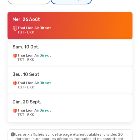
Ven. 28 Août
Mer. 26 Août
- Dim. 30 Août
Thai Lion Air
Thai Lion Air
Direct
Direct
TST
TST
- BKK
- BKK
Thai Lion Air
Direct
BKK
- TST
Sam. 10 Oct.
Jeu. 10 Sept.
Thai Lion Air
Direct
- Dim. 13 Sept.
TST
- BKK
Thai Lion Air
Direct
TST
- BKK
Thai Lion Air
Direct
Jeu. 10 Sept.
BKK
- TST
Thai Lion Air
Direct
TST
- BKK
Dim. 20 Sept.
Thai Lion Air
Direct
TST
- BKK
Les prix affichés sur cette page étaient valables lors des 20
derniers jours pour les périodes indiquées et ne constituent