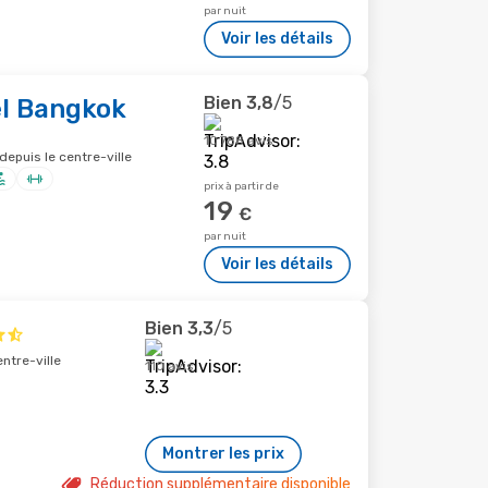
par nuit
Voir les détails
Bien
3,8
/5
el Bangkok
10 788 avis
depuis le centre-ville
prix à partir de
19
€
par nuit
Voir les détails
Bien
3,3
/5
ntre-ville
110 avis
Montrer les prix
Réduction supplémentaire disponible