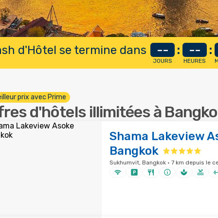
lash d'Hôtel se termine dans
--
:
--
:
JOURS
HEURES
M
illeur prix avec Prime
fres d'hôtels illimitées à Bangk
Shama Lakeview A
Bangkok
Sukhumvit, Bangkok · 7 km depuis le ce