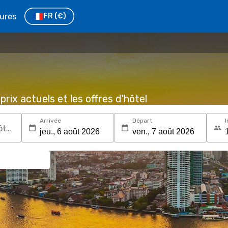
tures
FR
(€)
prix actuels et les offres d'hôtel
Arrivée
Départ
I
Recherchez une destination ou un hôtel