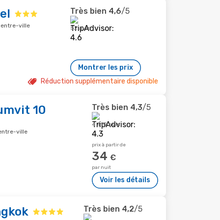
Très bien
4,6
/5
el
entre-ville
52 avis
Montrer les prix
Réduction supplémentaire disponible
Très bien
4,3
/5
umvit 10
4 410 avis
ntre-ville
prix à partir de
34
€
par nuit
Voir les détails
Très bien
4,2
/5
ngkok