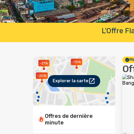
L'Offre F
Me
-15%
-21%
Of
-20%
Explorer la carte
Offres de dernière
minute