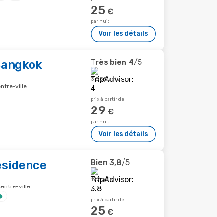
25
€
par nuit
Voir les détails
Très bien
4
/5
Bangkok
3 535 avis
ntre-ville
prix à partir de
29
€
par nuit
Voir les détails
Bien
3,8
/5
esidence
192 avis
entre-ville
prix à partir de
25
€