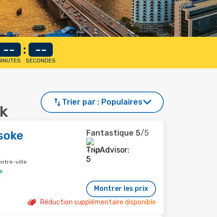
--
:
--
INUTES
SECONDES
Trier par :
Populaires
ok
Fantastique
5
/5
soke
7 avis
ntre-ville
Montrer les prix
Réduction supplémentaire disponible