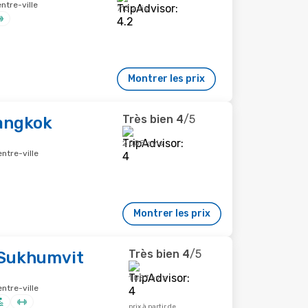
ntre-ville
713 avis
Montrer les prix
Très bien
4
/5
Bangkok
2 008 avis
ntre-ville
Montrer les prix
Très bien
4
/5
 Sukhumvit
1 087 avis
ntre-ville
prix à partir de