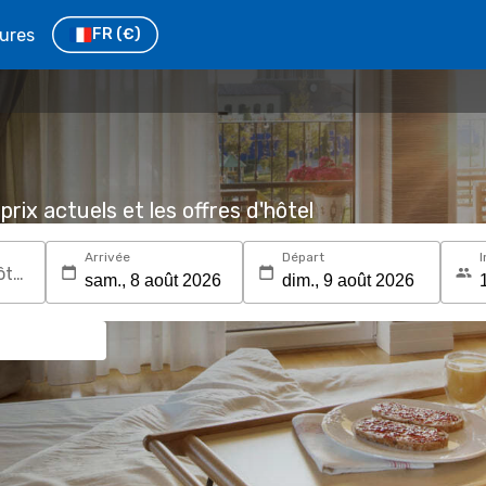
tures
FR
(€)
prix actuels et les offres d'hôtel
Arrivée
Départ
I
Recherchez une destination ou un hôtel