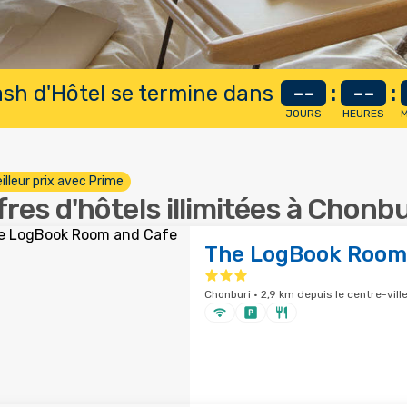
lash d'Hôtel se termine dans
--
:
--
:
JOURS
HEURES
M
illeur prix avec Prime
fres d'hôtels illimitées à Chonbu
The LogBook Room
Chonburi · 2,9 km depuis le centre-vill