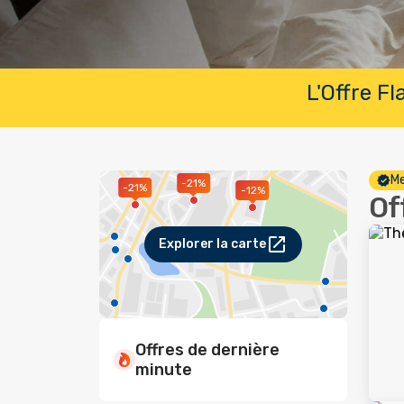
L'Offre F
Me
-21%
-21%
-12%
Of
Explorer la carte
Offres de dernière
minute