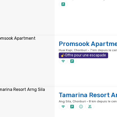
Promsook Apartm
Huai Kapi, Chonburi · 7 km depuis le cen
Offre pour une escapade
Tamarina Resort Ar
Ang Sila, Chonburi · 8 km depuis le cent