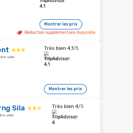
7 avis
Montrer les prix
Réduction supplémentaire disponible
Très bien
4,1
/5
ent
tre-ville
130 avis
Montrer les prix
Très bien
4
/5
ng Sila
re-ville
27 avis