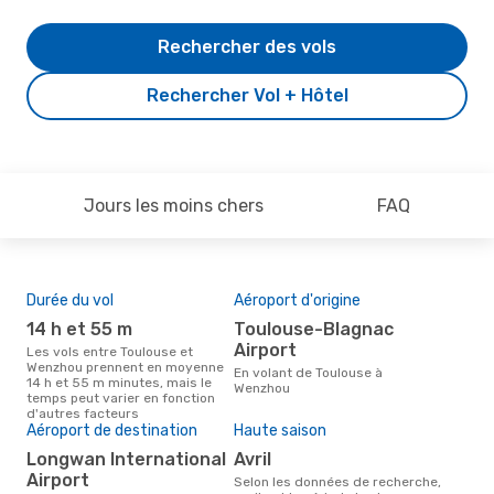
Rechercher des vols
Rechercher Vol + Hôtel
Jours les moins chers
FAQ
Durée du vol
Aéroport d'origine
Pri
14 h et 55 m
Toulouse-Blagnac
12
Airport
Les vols entre Toulouse et
Le prix moyen d'un vol Toulouse
Wenzhou prennent en moyenne
- W
En volant de Toulouse à
14 h et 55 m minutes, mais le
1213
Wenzhou
temps peut varier en fonction
der
d'autres facteurs
Aéroport de destination
Haute saison
Longwan International
avril
Airport
Selon les données de recherche,