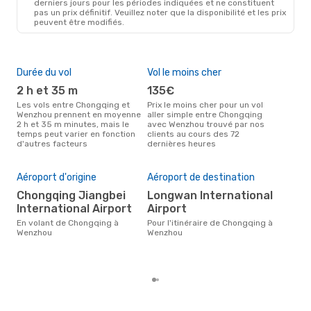
derniers jours pour les périodes indiquées et ne constituent
pas un prix définitif. Veuillez noter que la disponibilité et les prix
peuvent être modifiés.
Durée du vol
Vol le moins cher
Hau
2 h et 35 m
135€
av
Les vols entre Chongqing et
Prix le moins cher pour un vol
Selon les données de recherche,
Wenzhou prennent en moyenne
aller simple entre Chongqing
avri
2 h et 35 m minutes, mais le
avec Wenzhou trouvé par nos
cha
temps peut varier en fonction
clients au cours des 72
Cho
d'autres facteurs
dernières heures
Pri
Aéroport d'origine
Aéroport de destination
18
Chongqing Jiangbei
Longwan International
Le prix moyen d'un vol
International Airport
Airport
Cho
En volant de Chongqing à
Pour l'itinéraire de Chongqing à
eDr
Wenzhou
Wenzhou
le p