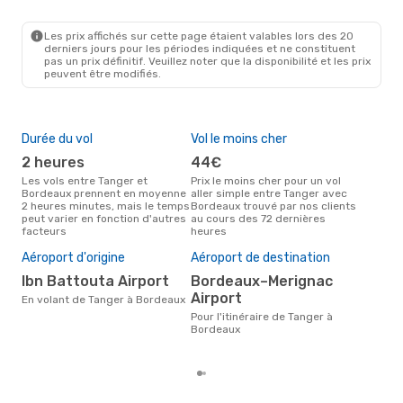
TNG
- BOD
Vueling
1 Escale
BOD
- TNG
Les prix affichés sur cette page étaient valables lors des 20
derniers jours pour les périodes indiquées et ne constituent
pas un prix définitif. Veuillez noter que la disponibilité et les prix
peuvent être modifiés.
Durée du vol
Vol le moins cher
Hau
2 heures
44€
av
Les vols entre Tanger et
Prix le moins cher pour un vol
Selon les données de recherche,
Bordeaux prennent en moyenne
aller simple entre Tanger avec
avri
2 heures minutes, mais le temps
Bordeaux trouvé par nos clients
cha
peut varier en fonction d'autres
au cours des 72 dernières
Tan
facteurs
heures
Pri
19
Aéroport d'origine
Aéroport de destination
Le prix moyen d'un vol Tanger -
Ibn Battouta Airport
Bordeaux–Merignac
Bor
Airport
En volant de Tanger à Bordeaux
194 
der
Pour l'itinéraire de Tanger à
Bordeaux