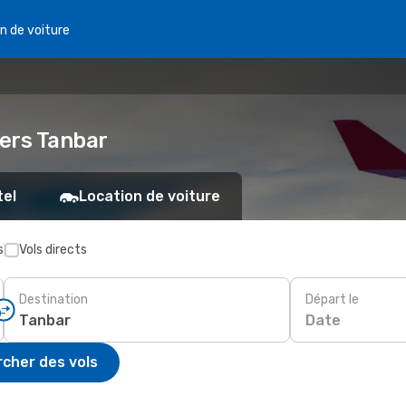
n de voiture
vers Tanbar
tel
Location de voiture
s
Vols directs
Destination
Départ le
Date
cher des vols