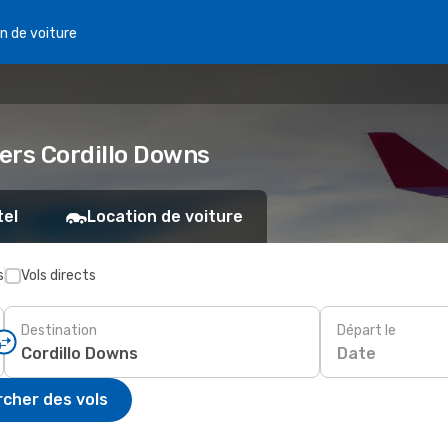
n de voiture
 vers Cordillo Downs
tel
Location de voiture
s
Vols directs
Destination
Départ le
Date
cher des vols