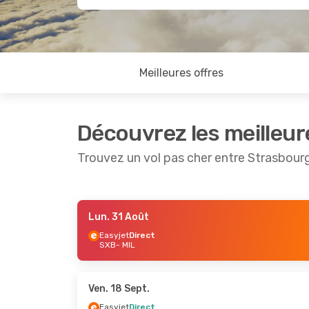
Meilleures offres
Découvrez les meilleur
Trouvez un vol pas cher entre Strasbourg
Lun. 31 Août
Ven. 28 Août
- Ven. 4 Sept.
Ven. 4 Se
Easyjet
Direct
SXB
- MIL
Easyjet
Direct
Easyjet
SXB
- MIL
SXB
- MI
Easyjet
Direct
Easyjet
MIL
- SXB
MIL
- SX
Ven. 18 Sept.
Easyjet
Direct