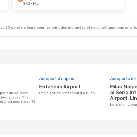
SXB
- MIL
t.
- Lun. 5 Oct.
Lun. 12 Oct.
- Lun. 19
Direct
Easyjet
Direct
L
SXB
- MIL
Direct
Easyjet
Direct
B
MIL
- SXB
es 20 derniers jours pour les périodes indiquées et ne constituent pas un prix déf
r
Aéroport d'origine
Aéroports de 
Entzheim Airport
Milan Malpensa Airport, Orio
al Serio In
En volant de Strasbourg à Milan
sbourg avec Milan
Airport, Li
ients au cours des 72
Lors d'un voy