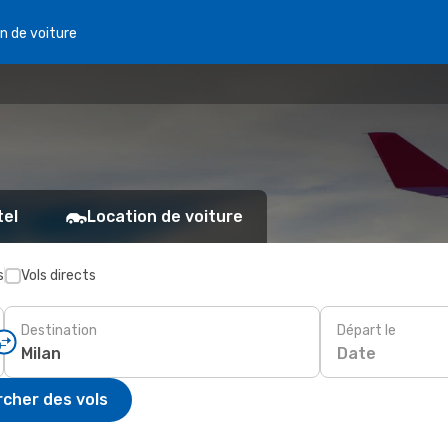
n de voiture
tel
Location de voiture
s
Vols directs
Destination
Départ le
Date
cher des vols