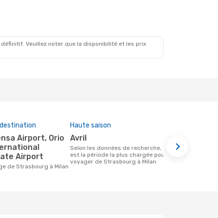
 Oct.
initif. Veuillez noter que la disponibilité et les prix
destination
Haute saison
Compagnies
cette rout
avril
Easyjet
ternational
Selon les données de recherche, avril
est la période la plus chargée pour
nate Airport
Compagnie(s) aérienne(s) avec des vols
voyager de Strasbourg à Milan
entre Strasb
age de Strasbourg à Milan