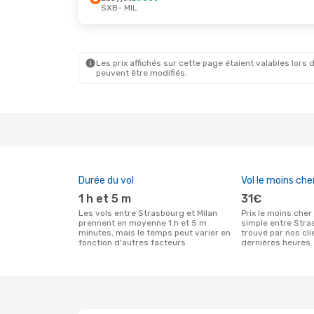
SXB
- MIL
Ven. 23 Oct.
- Lun. 26 Oct.
Ven. 2 Oc
Easyjet
Direct
Easyjet
SXB
- MIL
SXB
- MI
Easyjet
Direct
Easyjet
MIL
- SXB
MIL
- SX
Les prix affichés sur cette page étaient valables lors d
peuvent être modifiés.
Durée du vol
Vol le moins che
1 h et 5 m
31€
Les vols entre Strasbourg et Milan
Prix le moins cher pour un vol aller
prennent en moyenne 1 h et 5 m
simple entre Stra
minutes, mais le temps peut varier en
trouvé par nos cl
fonction d'autres facteurs
dernières heures