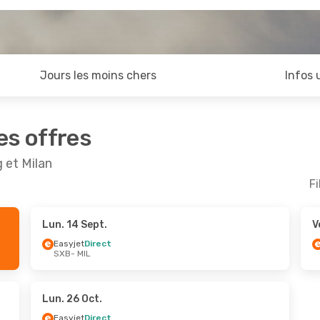
Jours les moins chers
Infos 
es offres
 et Milan
Fi
Lun. 14 Sept.
V
pt.
- Lun. 14 Sept.
Ven. 18 Sept.
- Lun. 
Easyjet
Direct
SXB
- MIL
Direct
Easyjet
Direct
L
SXB
- MIL
Direct
Easyjet
Direct
B
MIL
- SXB
Lun. 26 Oct.
Easyjet
Direct