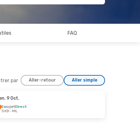
utiles
FAQ
ltrer par
Aller-retour
Aller simple
en. 9 Oct.
28 Sept.
Easyjet
Direct
SXB
- MIL