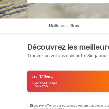
Meilleures offres
Découvrez les meilleur
Trouvez un vol pas cher entre Singapour
Jeu. 17 Sept.
Mar. 25 Août
- Sam. 29 Août
Jeu. 17 S
Air Asia
1 Escale
SIN
- TGG
Air Asia
1 Escale
Air Asia
SIN
- TGG
SIN
- TG
Air Asia
1 Escale
Flyfirefl
TGG
- SIN
TGG
- SI
Les prix affichés sur cette page étaient valables lors d