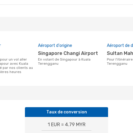
r
Aéroport d'origine
Aéroport de d
Singapore Changi Airport
Sultan Ma
En volant de Singapour à Kuala
Pour l'itinéraire de Singapour à Kuala
apour avec Kuala
Terengganu
Terengganu
 par nos clients au
ières heures
Taux de conversion
1 EUR = 4.79 MYR