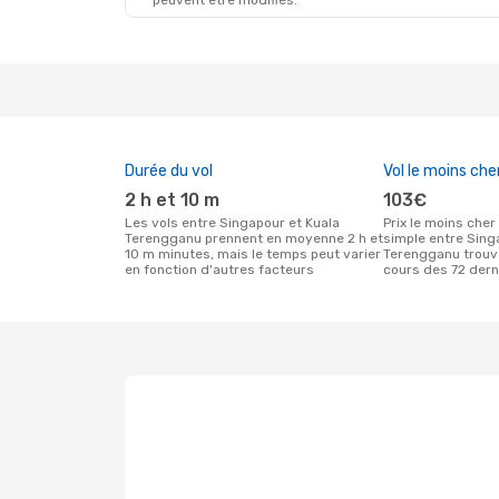
peuvent être modifiés.
Durée du vol
Vol le moins che
2 h et 10 m
103€
Les vols entre Singapour et Kuala
Prix le moins cher pour un vol aller
Terengganu prennent en moyenne 2 h et
simple entre Sing
10 m minutes, mais le temps peut varier
Terengganu trouvé
en fonction d'autres facteurs
cours des 72 dern