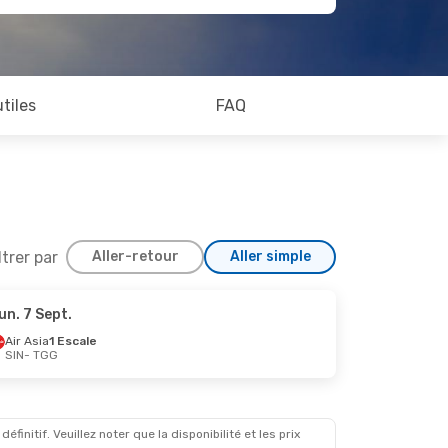
utiles
FAQ
ltrer par
Aller-retour
Aller simple
un. 7 Sept.
Sept.
Air Asia
1 Escale
SIN
- TGG
initif. Veuillez noter que la disponibilité et les prix