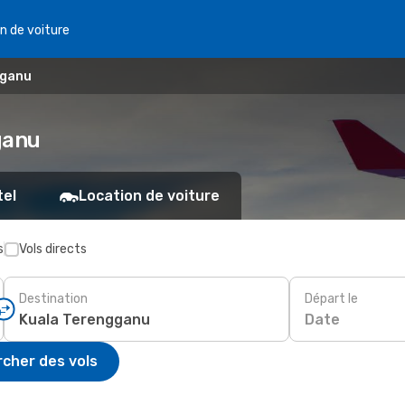
n de voiture
gganu
ganu
tel
Location de voiture
s
Vols directs
Destination
Départ le
Date
cher des vols