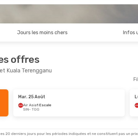
Jours les moins chers
Infos 
es offres
 et Kuala Terengganu
Fi
Mar. 25 Août
L
ept.
- Lun. 21 Sept.
Sam. 5 Sept.
- Mar. 8 
Air Asia
1 Escale
SIN
- TGG
1 Escale
Air Asia
1 Escale
G
SIN
- TGG
y
1 Escale
Air Asia
1 Escale
N
TGG
- SIN
es 20 derniers jours pour les périodes indiquées et ne constituent pas un prix déf