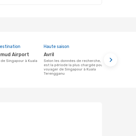
estination
Haute saison
Prix moye
hmud Airport
avril
141 €
Selon les données de recherche, avril
Le prix moyen d'un vol Singapour -
est la période la plus chargée pour
Kuala Teren
voyager de Singapour à Kuala
141 €, basé s
Terengganu
mois