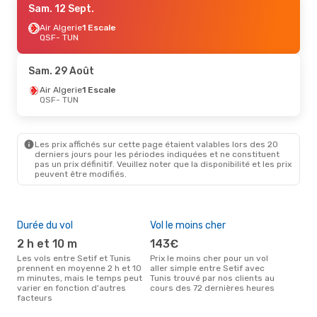
Sam. 12 Sept.
Air Algerie
1 Escale
QSF
- TUN
Sam. 29 Août
Air Algerie
1 Escale
QSF
- TUN
Les prix affichés sur cette page étaient valables lors des 20
derniers jours pour les périodes indiquées et ne constituent
pas un prix définitif. Veuillez noter que la disponibilité et les prix
peuvent être modifiés.
Durée du vol
Vol le moins cher
Hau
2 h et 10 m
143€
av
Les vols entre Setif et Tunis
Prix le moins cher pour un vol
Selon les données de recherche,
prennent en moyenne 2 h et 10
aller simple entre Setif avec
avri
m minutes, mais le temps peut
Tunis trouvé par nos clients au
cha
varier en fonction d'autres
cours des 72 dernières heures
Tuni
facteurs
Mei
rés