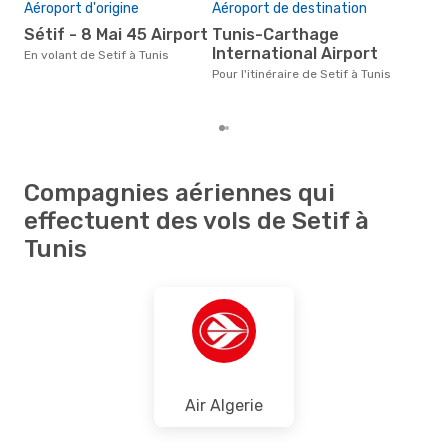
Aéroport d'origine
Aéroport de destination
ju
Sétif - 8 Mai 45 Airport
Tunis-Carthage
Selon des données réelles, mars
International Airport
est 
En volant de Setif à Tunis
pour
Pour l'itinéraire de Setif à Tunis
dest
de S
Compagnies aériennes qui
effectuent des vols de Setif à
Tunis
Air Algerie