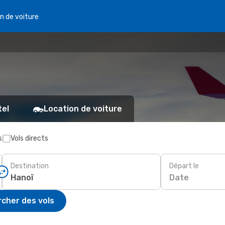
n de voiture
tel
Location de voiture
s
Vols directs
Destination
Départ le
Date
cher des vols