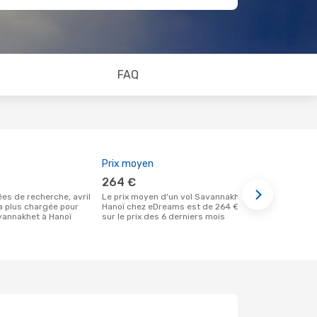
FAQ
Prix moyen
Meilleur m
264 €
décemb
Le prix moyen d'un vol Savannakhet -
Selon des données réelles, juin est le
la plus chargée pour
Hanoï chez eDreams est de 264 €, basé
moment le pl
vannakhet à Hanoï
sur le prix des 6 derniers mois
un vol à des
de Savanna