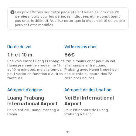
LPQ
- HAN
Lao Airlines
Direct
HAN
- LPQ
Les prix affichés sur cette page étaient valables lors des 20
derniers jours pour les périodes indiquées et ne constituent
pas un prix définitif. Veuillez noter que la disponibilité et les prix
peuvent être modifiés.
Durée du vol
Vol le moins cher
Hau
1 h et 10 m
86€
av
Les vols entre Luang Prabang et
Prix le moins cher pour un vol
Selon les données de recherche,
Hanoï prennent en moyenne 1 h
aller simple entre Luang
avri
et 10 m minutes, mais le temps
Prabang avec Hanoï trouvé par
cha
peut varier en fonction d'autres
nos clients au cours des 72
Pra
facteurs
dernières heures
Pri
Aéroport d'origine
Aéroport de destination
15
Luang Prabang
Noi Bai International
Le prix moyen d'un vol Luang
International Airport
Airport
Pra
est 
En volant de Luang Prabang à
Pour l'itinéraire de Luang
des
Hanoï
Prabang à Hanoï