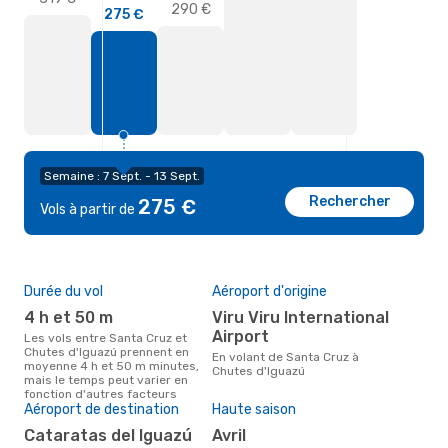
290 €
275 €
Semaine : 7 Sept. - 13 Sept.
Rechercher
275 €
Vols à partir de
Durée du vol
Aéroport d'origine
Pri
4 h et 50 m
Viru Viru International
6
Airport
Les vols entre Santa Cruz et
Le prix moyen d'un vol Santa
Chutes d'Iguazú prennent en
Cruz
En volant de Santa Cruz à
moyenne 4 h et 50 m minutes,
eDr
Chutes d'Iguazú
mais le temps peut varier en
le p
fonction d'autres facteurs
Aéroport de destination
Haute saison
Cataratas del Iguazú
avril