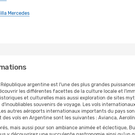
illa Mercedes
rmations
la République argentine est l'une des plus grandes puissanc
couvrir les différentes facettes de la culture locale et l'i
oriques et culturelles mais aussi exploration de sites myth
 d'inoubliables souvenirs de voyage. Les vols internationaux 
. Les autres aéroports internationaux importants du pays sont
 des vols en Argentine sont les suivantes : Avianca, Aerolí
rés, mais aussi pour son ambiance animée et éclectique, Bue
ous y découvrirez une succulente gastronomie ainsi qu'un gr