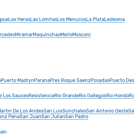
opue
Las Heras
Las Lomitas
Los Menucos
La Plata
Ledesma
rcedes
Miramar
Maquinchao
Merlo
Mosconi
o
Puerto Madryn
Parana
Pres Roque Saenz
Posadas
Puerto De
e Los Sauces
Resistencia
Rio Grande
Rio Gallegos
Rio Hondo
Ro
artin De Los Andes
San Luis
Sunchales
San Antonio Oeste
Sa
enz Pena
San Juan
San Julian
San Pedro
man