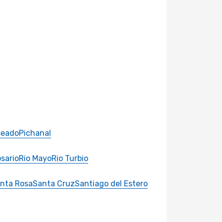
seado
Pichanal
sario
Rio Mayo
Rio Turbio
nta Rosa
Santa Cruz
Santiago del Estero