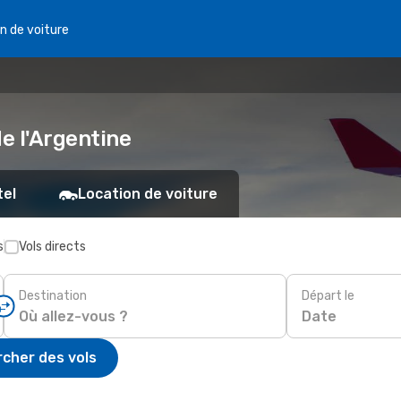
n de voiture
de l'Argentine
tel
Location de voiture
s
Vols directs
Destination
Départ le
Date
cher des vols