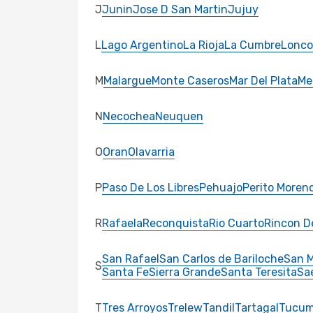
J
Junin
Jose D San Martin
Jujuy
L
Lago Argentino
La Rioja
La Cumbre
Lonc
M
Malargue
Monte Caseros
Mar Del Plata
Me
N
Necochea
Neuquen
O
Oran
Olavarria
P
Paso De Los Libres
Pehuajo
Perito Moren
R
Rafaela
Reconquista
Rio Cuarto
Rincon D
San Rafael
San Carlos de Bariloche
San M
S
Santa Fe
Sierra Grande
Santa Teresita
Sa
T
Tres Arroyos
Trelew
Tandil
Tartagal
Tucu