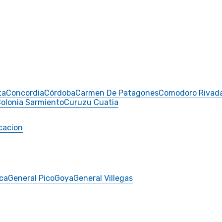
ta
Concordia
Córdoba
Carmen De Patagones
Comodoro Rivad
olonia Sarmiento
Curuzu Cuatia
cacion
ca
General Pico
Goya
General Villegas