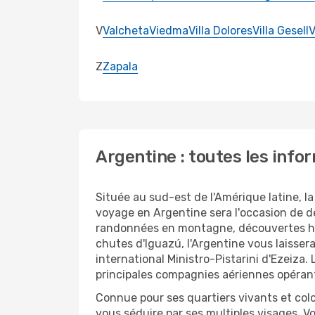
V
Valcheta
Viedma
Villa Dolores
Villa Gesell
V
Z
Zapala
Argentine : toutes les info
Située au sud-est de l'Amérique latine, 
voyage en Argentine sera l'occasion de dé
randonnées en montagne, découvertes hist
chutes d'Iguazú, l'Argentine vous laissera
international Ministro-Pistarini d'Ezeiza
principales compagnies aériennes opérant
Connue pour ses quartiers vivants et colo
vous séduire par ses multiples visages. V