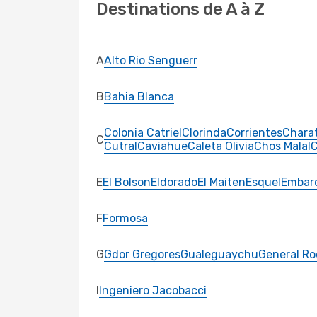
Destinations de A à Z
A
Alto Rio Senguerr
B
Bahia Blanca
Colonia Catriel
Clorinda
Corrientes
Chara
C
Cutral
Caviahue
Caleta Olivia
Chos Malal
C
E
El Bolson
Eldorado
El Maiten
Esquel
Embar
F
Formosa
G
Gdor Gregores
Gualeguaychu
General Ro
I
Ingeniero Jacobacci