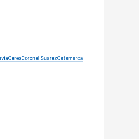
avia
Ceres
Coronel Suarez
Catamarca