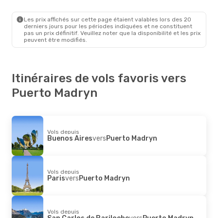
Buenos Aires
- Puerto Madryn
Aerolineas Argentinas
Direct
Puerto Madryn
- Buenos Aires
Les prix affichés sur cette page étaient valables lors des 20
derniers jours pour les périodes indiquées et ne constituent
pas un prix définitif. Veuillez noter que la disponibilité et les prix
peuvent être modifiés.
Itinéraires de vols favoris vers
Puerto Madryn
Vols depuis
Buenos Aires
vers
Puerto Madryn
Vols depuis
Paris
vers
Puerto Madryn
Vols depuis
San Carlos de Bariloche
vers
Puerto Madryn