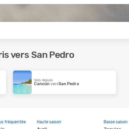
s
oris vers San Pedro
Vols depuis
Cancún
vers
San Pedro
us fréquentée
Haute saison
Basse saison