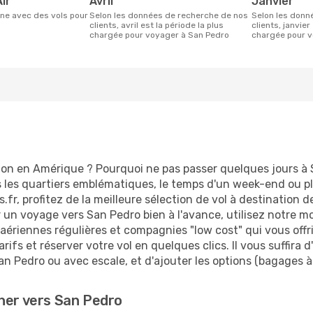
Air
avril
janvier
Selon les données de recherche de nos
Selon les données de recherche de nos
clients, avril est la période la plus
clients, janvier
chargée pour voyager à San Pedro
chargée pour v
ion en Amérique ? Pourquoi ne pas passer quelques jours à 
es quartiers emblématiques, le temps d'un week-end ou plu
fr, profitez de la meilleure sélection de vol à destination 
er un voyage vers San Pedro bien à l'avance, utilisez notre m
ériennes régulières et compagnies "low cost" qui vous offriro
rifs et réserver votre vol en quelques clics. Il vous suffira 
an Pedro ou avec escale, et d'ajouter les options (bagages à
her vers San Pedro