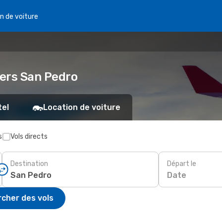
n de voiture
 vers San Pedro
tel
Location de voiture
s
Vols directs
Destination
Départ le
Date
cher des vols