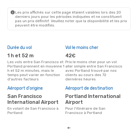
Les prix affichés sur cette page étaient valables lors des 20
derniers jours pour les périodes indiquées et ne constituent
pas un prix définitif. Veuillez noter que la disponibilité et les prix
peuvent être modifiés.
Durée du vol
Vol le moins cher
Hau
1 h et 52 m
42€
av
Les vols entre San Francisco et
Prix le moins cher pour un vol
Selon les données de recherche,
Portland prennent en moyenne 1
aller simple entre San Francisco
avri
h et 52 m minutes, mais le
avec Portland trouvé par nos
cha
temps peut varier en fonction
clients au cours des 72
Fran
d'autres facteurs
dernières heures
Pri
14
Aéroport d'origine
Aéroport de destination
Le prix moyen d'un vol San
San Francisco
Portland International
Fran
International Airport
Airport
eDr
le p
En volant de San Francisco à
Pour l'itinéraire de San
Portland
Francisco à Portland