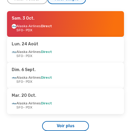
Dim. 6 Sept.
Sam. 3 Oct.
- Lun. 7 Sept.
Alaska Airlines
Alaska Airlines
Direct
Direct
SFO
SFO
- PDX
- PDX
Alaska Airlines
Direct
PDX
- SFO
Lun. 24 Août
Alaska Airlines
Direct
SFO
- PDX
Dim. 6 Sept.
Alaska Airlines
Direct
SFO
- PDX
Mar. 20 Oct.
Alaska Airlines
Direct
SFO
- PDX
Voir plus