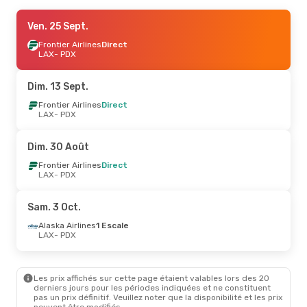
Ven. 25 Sept.
Ven. 25 Sept.
- Dim. 27 Sept.
Frontier Airlines
Frontier Airlines
Direct
Direct
LAX
LAX
- PDX
- PDX
Frontier Airlines
Direct
PDX
- LAX
Dim. 13 Sept.
Jeu. 10 Sept.
Frontier Airlines
- Dim. 13 Sept.
Direct
LAX
- PDX
Frontier Airlines
Direct
LAX
- PDX
Frontier Airlines
Direct
Dim. 30 Août
PDX
- LAX
Frontier Airlines
Direct
LAX
- PDX
Mar. 1 Sept.
- Jeu. 3 Sept.
Frontier Airlines
1 Escale
Sam. 3 Oct.
LAX
- PDX
Frontier Airlines
1 Escale
Alaska Airlines
1 Escale
PDX
- LAX
LAX
- PDX
Jeu. 8 Oct.
- Mar. 13 Oct.
Les prix affichés sur cette page étaient valables lors des 20
Frontier Airlines
Direct
derniers jours pour les périodes indiquées et ne constituent
LAX
- PDX
pas un prix définitif. Veuillez noter que la disponibilité et les prix
Alaska Airlines
1 Escale
peuvent être modifiés.