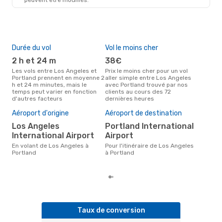
PDX
- LAX
Durée du vol
Vol le moins cher
Hau
2 h et 24 m
38€
av
Les vols entre Los Angeles et
Prix le moins cher pour un vol
Selon les données de recherche,
Portland prennent en moyenne 2
aller simple entre Los Angeles
avri
h et 24 m minutes, mais le
avec Portland trouvé par nos
cha
temps peut varier en fonction
clients au cours des 72
Ang
d'autres facteurs
dernières heures
Pri
11
Aéroport d'origine
Aéroport de destination
Le prix moyen d'un vol Los
Los Angeles
Portland International
Ange
International Airport
Airport
eDre
le p
En volant de Los Angeles à
Pour l'itinéraire de Los Angeles
Portland
à Portland
Taux de conversion