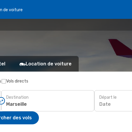
n de voiture
tel
Location de voiture
s
Vols directs
Destination
Départ le
Date
cher des vols