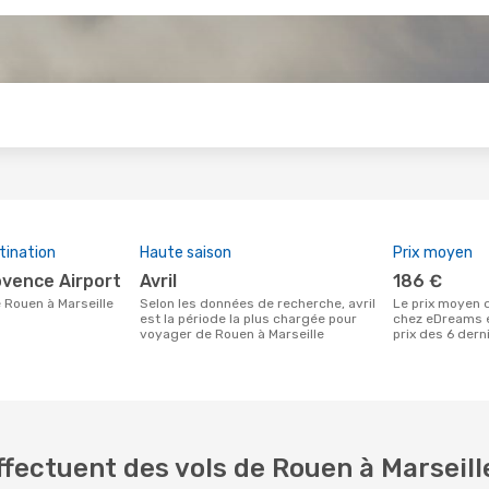
s
tination
Haute saison
Prix moyen
rovence Airport
avril
186 €
de Rouen à Marseille
Selon les données de recherche, avril
Le prix moyen d'un vol Rouen - Marseille
est la période la plus chargée pour
chez eDreams e
voyager de Rouen à Marseille
prix des 6 dern
fectuent des vols de Rouen à Marseill