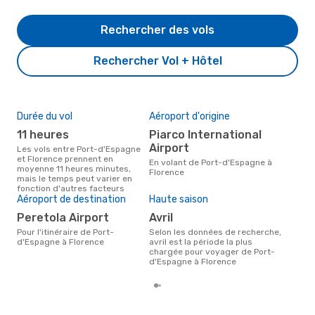
Rechercher des vols
Rechercher Vol + Hôtel
Durée du vol
Aéroport d'origine
Pri
11 heures
Piarco International
2
Airport
Les vols entre Port-d'Espagne
Le prix moyen d'un vol Port-
et Florence prennent en
d'E
En volant de Port-d'Espagne à
moyenne 11 heures minutes,
eDr
Florence
mais le temps peut varier en
sur 
fonction d'autres facteurs
Aéroport de destination
Haute saison
Peretola Airport
avril
Pour l'itinéraire de Port-
Selon les données de recherche,
d'Espagne à Florence
avril est la période la plus
chargée pour voyager de Port-
d'Espagne à Florence