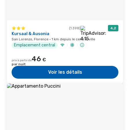
(1 398)
4,2
Kursaal & Ausonia
San Lorenzo, Florence · 1 km depuis le centre-ville
Emplacement central
46
€
prix à partir de
par nuit
Voir les détails