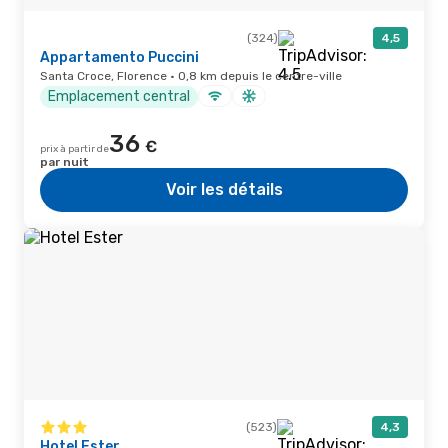
(324)
4,5
Appartamento Puccini
Santa Croce, Florence · 0,8 km depuis le centre-ville
Emplacement central
36
€
prix à partir de
par nuit
Voir les détails
(523)
4,3
Hotel Ester