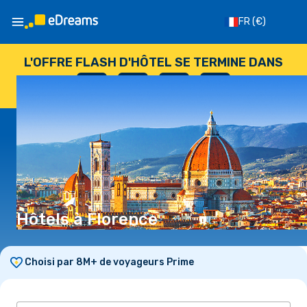
FR
(€)
L'OFFRE FLASH D'HÔTEL SE TERMINE DANS
--
:
--
:
--
:
--
JOURS
HEURES
MINUTES
SECONDES
Hôtels à Florence
Choisi par 8M+ de voyageurs Prime