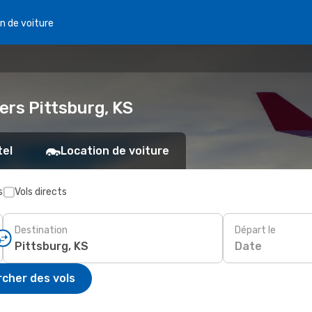
n de voiture
vers Pittsburg, KS
tel
Location de voiture
s
Vols directs
Destination
Départ le
Date
cher des vols