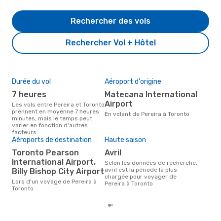
Rechercher des vols
Rechercher Vol + Hôtel
Durée du vol
Aéroport d'origine
Pri
7 heures
Matecana International
5
Airport
Les vols entre Pereira et Toronto
Le prix moyen d'un vol Pereira -
prennent en moyenne 7 heures
Tor
En volant de Pereira à Toronto
minutes, mais le temps peut
535 
varier en fonction d'autres
der
facteurs
Aéroports de destination
Haute saison
Toronto Pearson
avril
International Airport,
Selon les données de recherche,
avril est la période la plus
Billy Bishop City Airport
chargée pour voyager de
Lors d'un voyage de Pereira à
Pereira à Toronto
Toronto