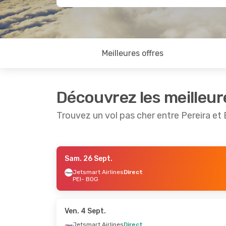
Meilleures offres
Découvrez les meilleur
Trouvez un vol pas cher entre Pereira e
Sam. 26 Sept.
Mer. 2 Sept.
- Jeu. 3 Sept.
Ven. 11 Sep
Jetsmart Airlines
Direct
PEI
- BOG
Jetsmart Airlines
Direct
Jetsmart 
PEI
- BOG
PEI
- BOG
Jetsmart Airlines
Direct
Jetsmart 
BOG
- PEI
BOG
- PEI
Ven. 4 Sept.
Jetsmart Airlines
Direct