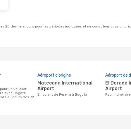
es 20 derniers jours pour les périodes indiquées et ne constituent pas un prix déf
r
Aéroport d'origine
Aéroport de d
Matecana International
El Dorado International
Airport
Airport
ira avec Bogota
En volant de Pereira à Bogota
Pour l'itinérai
ients au cours des 72