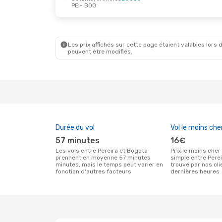
PEI
- BOG
Les prix affichés sur cette page étaient valables lors d
peuvent être modifiés.
Durée du vol
Vol le moins che
57 minutes
16€
Les vols entre Pereira et Bogota
Prix le moins cher pour un vol aller
prennent en moyenne 57 minutes
simple entre Pere
minutes, mais le temps peut varier en
trouvé par nos cl
fonction d'autres facteurs
dernières heures