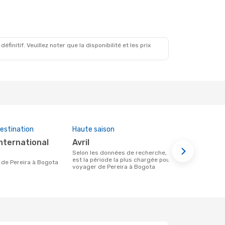
initif. Veuillez noter que la disponibilité et les prix
estination
Haute saison
Compagnies
cette rout
avril
Jetsmart
Selon les données de recherche, avril
est la période la plus chargée pour
Compagnie(s) aérienne(s) avec des vols
re de Pereira à Bogota
voyager de Pereira à Bogota
entre Pereir