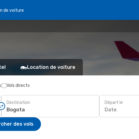
n de voiture
tel
Location de voiture
s
Vols directs
Destination
Départ le
Date
cher des vols