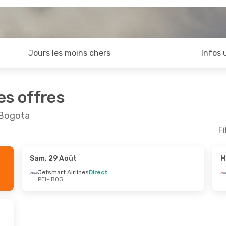
Jours les moins chers
Infos 
es offres
t Bogota
Fi
Sam. 29 Août
M
t.
- Dim. 13 Sept.
Jetsmart Airlines
Direct
PEI
- BOG
Airlines
Direct
Airlines
Direct