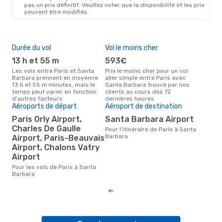
PAR
- SBA
pas un prix définitif. Veuillez noter que la disponibilité et les prix
American Airlines
2 Escales
peuvent être modifiés.
SBA
- PAR
Durée du vol
Vol le moins cher
Hau
13 h et 55 m
593€
av
Les vols entre Paris et Santa
Prix le moins cher pour un vol
Selon les données de recherche,
Barbara prennent en moyenne
aller simple entre Paris avec
avri
13 h et 55 m minutes, mais le
Santa Barbara trouvé par nos
cha
temps peut varier en fonction
clients au cours des 72
San
d'autres facteurs
dernières heures
Aéroports de départ
Aéroport de destination
Mei
rés
Paris Orly Airport,
Santa Barbara Airport
m
Charles De Gaulle
Pour l'itinéraire de Paris à Santa
Barbara
Airport, Paris-Beauvais
Selon des données réelles, mars
est 
Airport, Chalons Vatry
pour
Airport
des
dépa
Pour les vols de Paris à Santa
Barbara