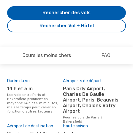
Rechercher des vols
Rechercher Vol + Hôtel
Jours les moins chers
FAQ
Durée du vol
Aéroports de départ
Pri
14 h et 5 m
Paris Orly Airport,
13
Charles De Gaulle
Les vols entre Paris et
Le prix moyen d'un vol Paris -
Bakersfield prennent en
Bak
Airport, Paris-Beauvais
moyenne 14 h et 5 m minutes,
de 1
Airport, Chalons Vatry
mais le temps peut varier en
der
Airport
fonction d'autres facteurs
Pour les vols de Paris à
Bakersfield
Aéroport de destination
Haute saison