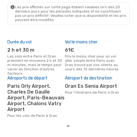
ORN
- PAR
Les prix affichés sur cette page étaient valables lors des 20
derniers jours pour les périodes indiquées et ne constituent
pas un prix définitif. Veuillez noter que la disponibilité et les prix
peuvent être modifiés.
Durée du vol
Vol le moins cher
Hau
2 h et 30 m
61€
av
Les vols entre Paris et Oran
Prix le moins cher pour un vol
Selon les données de recherche,
prennent en moyenne 2 h et 30
aller simple entre Paris avec
avri
m minutes, mais le temps peut
Oran trouvé par nos clients au
cha
varier en fonction d'autres
cours des 72 dernières heures
Ora
facteurs
Pri
Aéroports de départ
Aéroport de destination
2
Paris Orly Airport,
Oran Es Senia Airport
Charles De Gaulle
Le prix moyen d'un vol Paris -
Pour l'itinéraire de Paris à Oran
Ora
Airport, Paris-Beauvais
€, b
Airport, Chalons Vatry
der
Airport
Pour les vols de Paris à Oran