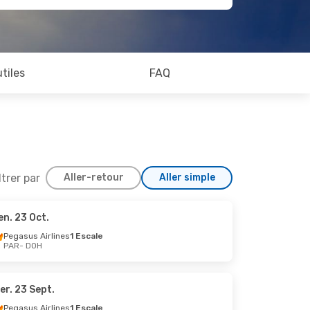
utiles
FAQ
ltrer par
Aller-retour
Aller simple
en. 23 Oct.
ct.
Pegasus Airlines
1 Escale
PAR
- DOH
le
e
er. 23 Sept.
Pegasus Airlines
1 Escale