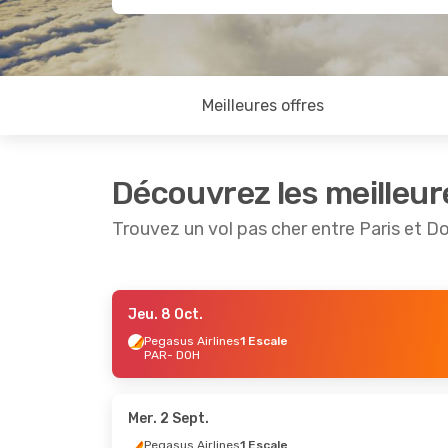
Meilleures offres
Découvrez les meilleur
Trouvez un vol pas cher entre Paris et D
Jeu. 8 Oct.
Sam. 10 Oct.
- Ven. 16 Oct.
Mar. 8 Se
Pegasus Airlines
1 Escale
PAR
- DOH
Etihad Airways
1 Escale
Pegasus 
PAR
- DOH
PAR
- DO
Etihad Airways
1 Escale
Pegasus 
DOH
- PAR
DOH
- PA
Mer. 2 Sept.
Pegasus Airlines
1 Escale