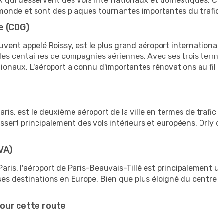
ux qui desservent des vols internationaux et domestiques. 
monde et sont des plaques tournantes importantes du trafic
e (CDG)
vent appelé Roissy, est le plus grand aéroport international
 des centaines de compagnies aériennes. Avec ses trois term
ationaux. L'aéroport a connu d'importantes rénovations au fil
Paris, est le deuxième aéroport de la ville en termes de traf
 dessert principalement des vols intérieurs et européens. Orl
VA)
Paris, l'aéroport de Paris-Beauvais-Tillé est principalement
ses destinations en Europe. Bien que plus éloigné du centre 
our cette route