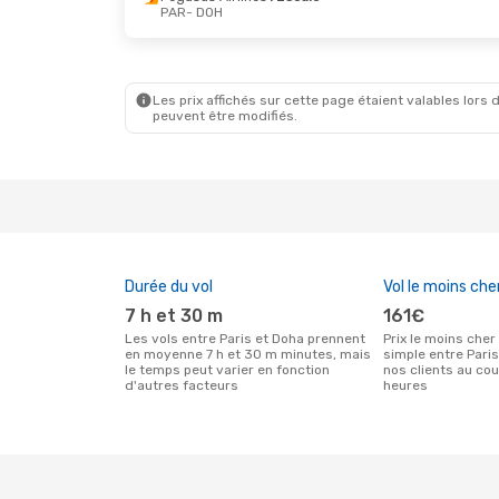
PAR
- DOH
Mer. 23 Sept.
- Ven. 25 Sept.
Lun. 26 O
Pegasus Airlines
1 Escale
Pegasus 
PAR
- DOH
PAR
- DO
Royal Jordanian
1 Escale
Pegasus 
DOH
- PAR
DOH
- PA
Les prix affichés sur cette page étaient valables lors d
peuvent être modifiés.
Durée du vol
Vol le moins che
7 h et 30 m
161€
Les vols entre Paris et Doha prennent
Prix le moins cher pour un vol aller
en moyenne 7 h et 30 m minutes, mais
simple entre Pari
le temps peut varier en fonction
nos clients au co
d'autres facteurs
heures