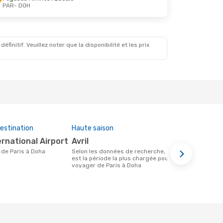
PAR
- DOH
Sept.
le
le
initif. Veuillez noter que la disponibilité et les prix
estination
Haute saison
Compagnies
cette rout
ernational Airport
avril
Qatar A
re de Paris à Doha
Selon les données de recherche, avril
est la période la plus chargée pour
Compagnie(s) aérienne(s) avec des vols
voyager de Paris à Doha
entre Paris 