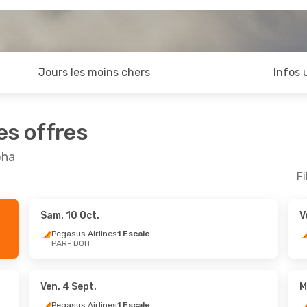
Jours les moins chers
Infos 
es offres
oha
Fi
Sam. 10 Oct.
V
pt.
- Jeu. 17 Sept.
Mer. 7 Oct.
- Sam. 10 O
Pegasus Airlines
1 Escale
PAR
- DOH
Airlines
1 Escale
Pegasus Airlines
1 Esca
H
PAR
- DOH
Airlines
1 Escale
Royal Jordanian
1 Escal
R
DOH
- PAR
Ven. 4 Sept.
M
Pegasus Airlines
1 Escale