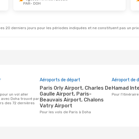
PAR
- DOH
ct.
- Mar. 3 Nov.
Lun. 31 Août
- Sam. 5 
Airlines
1 Escale
Pegasus Airlines
1 Esca
H
PAR
- DOH
Airlines
1 Escale
Pegasus Airlines
1 Esca
R
DOH
- PAR
es 20 derniers jours pour les périodes indiquées et ne constituent pas un prix déf
r
Aéroports de départ
Aéroport de d
Paris Orly Airport, Charles De
Hamad Int
Gaulle Airport, Paris-
Pour l'itinérai
s avec Doha trouvé par
Beauvais Airport, Chalons
urs des 72 dernières
Vatry Airport
Pour les vols de Paris à Doha