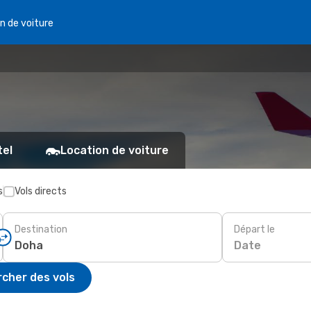
n de voiture
tel
Location de voiture
s
Vols directs
Destination
Départ le
Date
cher des vols