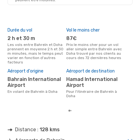
Durée du vol
Vol le moins cher
Hau
2 h et 30 m
87€
av
Les vols entre Bahreïn et Doha
Prix le moins cher pour un vol
Selon les données de recherche,
prennent en moyenne 2 h et 30
aller simple entre Bahreïn avec
avri
m minutes, mais le temps peut
Doha trouvé par nos clients au
cha
varier en fonction d'autres
cours des 72 dernières heures
Bah
facteurs
Pri
15
Aéroport d'origine
Aéroport de destination
Le prix moyen d'un vol Bahreïn -
Bahrain International
Hamad International
Doh
Airport
Airport
€, b
der
En volant de Bahreïn à Doha
Pour l'itinéraire de Bahreïn à
Doha
Distance :
128 kms