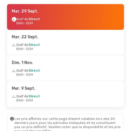
Dim. 6 Sept.
Mar. 29 Sept.
- Jeu. 10 Sept.
Gulf Air
Gulf Air
Direct
Direct
BAH
BAH
- DOH
- DOH
Gulf Air
Direct
DOH
- BAH
Mar. 22 Sept.
Lun. 21 Sept.
Gulf Air
Direct
- Ven. 25 Sept.
BAH
- DOH
Gulf Air
Direct
BAH
- DOH
Gulf Air
Direct
Dim. 1 Nov.
DOH
- BAH
Gulf Air
Direct
BAH
- DOH
Mer. 9 Sept.
Gulf Air
Direct
BAH
- DOH
Les prix affichés sur cette page étaient valables lors des 20
derniers jours pour les périodes indiquées et ne constituent
pas un prix définitif. Veuillez noter que la disponibilité et les prix
peuvent être modifiés.