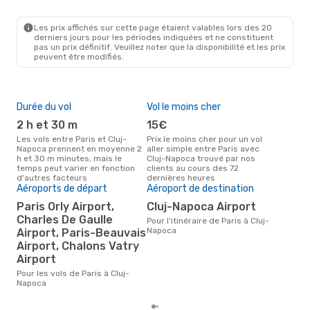
PAR
- CLJ
Ryanair
Direct
CLJ
- PAR
Les prix affichés sur cette page étaient valables lors des 20
derniers jours pour les périodes indiquées et ne constituent
pas un prix définitif. Veuillez noter que la disponibilité et les prix
peuvent être modifiés.
Durée du vol
Vol le moins cher
Hau
2 h et 30 m
15€
av
Les vols entre Paris et Cluj-
Prix le moins cher pour un vol
Selon les données de recherche,
Napoca prennent en moyenne 2
aller simple entre Paris avec
avri
h et 30 m minutes, mais le
Cluj-Napoca trouvé par nos
cha
temps peut varier en fonction
clients au cours des 72
Clu
d'autres facteurs
dernières heures
Aéroports de départ
Aéroport de destination
Pri
Paris Orly Airport,
Cluj-Napoca Airport
11
Charles De Gaulle
Pour l'itinéraire de Paris à Cluj-
Le prix moyen d'un vol Paris -
Napoca
Airport, Paris-Beauvais
Clu
de 1
Airport, Chalons Vatry
der
Airport
Pour les vols de Paris à Cluj-
Napoca