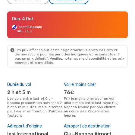
Sam. 19 Sept.
Dim. 4 Oct.
- Lun. 21 Sept.
Tarom
Tarom
1 Escale
1 Escale
IAS
IAS
- CLJ
- CLJ
Tarom
1 Escale
CLJ
- IAS
Les prix affichés sur cette page étaient valables lors des 20
Ven. 23 Oct.
- Dim. 25 Oct.
derniers jours pour les périodes indiquées et ne constituent
pas un prix définitif. Veuillez noter que la disponibilité et les prix
Tarom
1 Escale
peuvent être modifiés.
IAS
- CLJ
Tarom
1 Escale
CLJ
- IAS
Durée du vol
Vol le moins cher
Hau
2 h et 5 m
76€
av
Les vols entre Iasi et Cluj-
Prix le moins cher pour un vol
Selon les données de recherche,
Napoca prennent en moyenne 2
aller simple entre Iasi avec Cluj-
avri
h et 5 m minutes, mais le temps
Napoca trouvé par nos clients
cha
peut varier en fonction d'autres
au cours des 72 dernières
Clu
facteurs
heures
Mei
rés
Aéroport d'origine
Aéroport de destination
m
Iasi International
Cluj-Napoca Airport
Selon des données réelles,