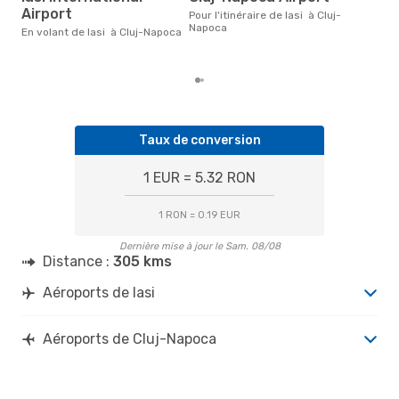
Airport
févr
Pour l'itinéraire de Iasi à Cluj-
popu
Napoca
En volant de Iasi à Cluj-Napoca
dest
dépa
Taux de conversion
1 EUR = 5.32 RON
1 RON = 0.19 EUR
Dernière mise à jour le Sam. 08/08
Distance :
305 kms
Aéroports de Iasi
Aéroports de Cluj-Napoca