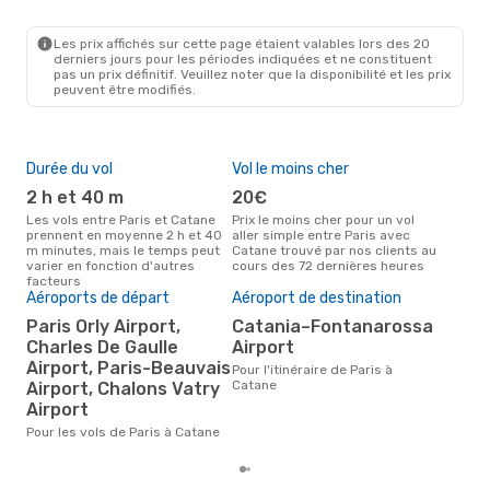
PAR
- CTA
Ryanair
Direct
CTA
- PAR
Les prix affichés sur cette page étaient valables lors des 20
derniers jours pour les périodes indiquées et ne constituent
pas un prix définitif. Veuillez noter que la disponibilité et les prix
peuvent être modifiés.
Durée du vol
Vol le moins cher
Hau
2 h et 40 m
20€
av
Les vols entre Paris et Catane
Prix le moins cher pour un vol
Selon les données de recherche,
prennent en moyenne 2 h et 40
aller simple entre Paris avec
avri
m minutes, mais le temps peut
Catane trouvé par nos clients au
cha
varier en fonction d'autres
cours des 72 dernières heures
Cat
facteurs
Pri
Aéroports de départ
Aéroport de destination
9
Paris Orly Airport,
Catania–Fontanarossa
Charles De Gaulle
Airport
Le prix moyen d'un vol Paris -
Cat
Airport, Paris-Beauvais
Pour l'itinéraire de Paris à
€, b
Catane
Airport, Chalons Vatry
der
Airport
Pour les vols de Paris à Catane