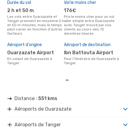
Durée du vol
Vol le moins cher
Hau
2 h et 50 m
176€
av
Les vols entre Ouarzazate et
Prix le moins cher pour un vol
Selon les données de recherche,
Tanger prennent en moyenne 2 h
aller simple entre Ouarzazate
avri
et 50 m minutes, mais le temps
avec Tanger trouvé par nos
cha
peut varier en fonction d'autres
clients au cours des 72
Oua
facteurs
dernières heures
Mei
rés
Aéroport d'origine
Aéroport de destination
m
Ouarzazate Airport
Ibn Battouta Airport
Selon des données réelles, mars
est 
En volant de Ouarzazate à
Pour l'itinéraire de Ouarzazate à
pour
Tanger
Tanger
dest
de 
Distance :
551 kms
Aéroports de Ouarzazate
Aéroports de Tanger