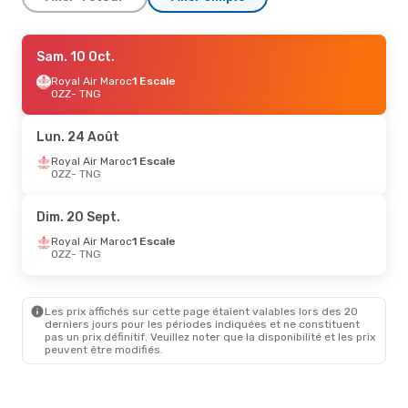
Jeu. 1 Oct.
Sam. 10 Oct.
- Dim. 4 Oct.
Royal Air Maroc
Royal Air Maroc
1 Escale
1 Escale
OZZ
OZZ
- TNG
- TNG
Royal Air Maroc
1 Escale
TNG
- OZZ
Lun. 24 Août
Jeu. 17 Sept.
Royal Air Maroc
- Dim. 20 Sept.
1 Escale
OZZ
- TNG
Royal Air Maroc
1 Escale
OZZ
- TNG
Royal Air Maroc
1 Escale
Dim. 20 Sept.
TNG
- OZZ
Royal Air Maroc
1 Escale
OZZ
- TNG
Lun. 24 Août
- Jeu. 27 Août
Royal Air Maroc
1 Escale
OZZ
- TNG
Les prix affichés sur cette page étaient valables lors des 20
Air Arabia Maroc
2 Escales
derniers jours pour les périodes indiquées et ne constituent
TNG
- OZZ
pas un prix définitif. Veuillez noter que la disponibilité et les prix
peuvent être modifiés.