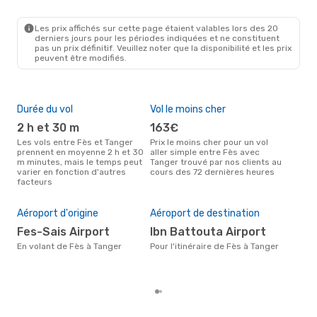
Les prix affichés sur cette page étaient valables lors des 20
derniers jours pour les périodes indiquées et ne constituent
pas un prix définitif. Veuillez noter que la disponibilité et les prix
peuvent être modifiés.
Durée du vol
Vol le moins cher
Hau
2 h et 30 m
163€
av
Les vols entre Fès et Tanger
Prix le moins cher pour un vol
Selon les données de recherche,
prennent en moyenne 2 h et 30
aller simple entre Fès avec
avri
m minutes, mais le temps peut
Tanger trouvé par nos clients au
cha
varier en fonction d'autres
cours des 72 dernières heures
Tan
facteurs
Mei
rés
a
Aéroport d'origine
Aéroport de destination
Selon des données réelles, mars
Fes-Sais Airport
Ibn Battouta Airport
est 
En volant de Fès à Tanger
Pour l'itinéraire de Fès à Tanger
pour
dest
de 