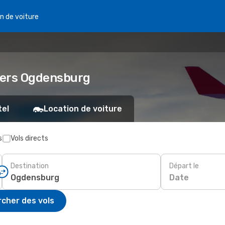
n de voiture
r vers Ogdensburg
tel
Location de voiture
s
Vols directs
Destination
Départ le
Date
cher des vols