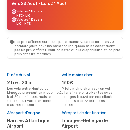
Ven. 28 Août
- Lun. 31 Août
Volotea
1 Escale
NTE
- LIG
Volotea
1 Escale
LIG
- NTE
Les prix affichés sur cette page étaient valables lors des 20
derniers jours pour les périodes indiquées et ne constituent
pas un prix définitif. Veuillez noter que la disponibilité et les prix
peuvent être modifiés.
Durée du vol
Vol le moins cher
Hau
2 h et 20 m
160€
av
Les vols entre Nantes et
Prix le moins cher pour un vol
Selon les données de recherche,
Limoges prennent en moyenne 2
aller simple entre Nantes avec
avri
h et 20 m minutes, mais le
Limoges trouvé par nos clients
cha
temps peut varier en fonction
au cours des 72 dernières
Nan
d'autres facteurs
heures
Mei
rés
Aéroport d'origine
Aéroport de destination
ma
Nantes Atlantique
Limoges-Bellegarde
Selon des données réelles, mars
Airport
Airport
est 