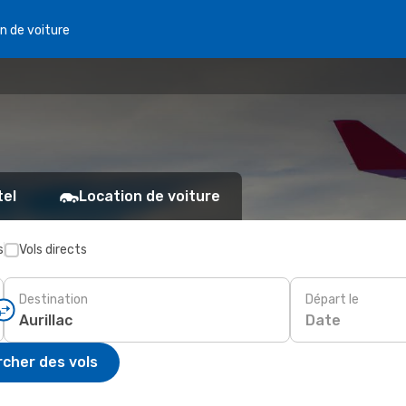
n de voiture
tel
Location de voiture
s
Vols directs
Destination
Départ le
Date
cher des vols