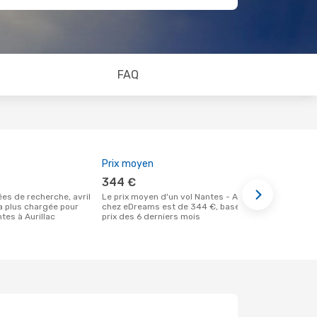
FAQ
Prix moyen
Meilleur m
344 €
septem
Le prix moyen d'un vol Nantes - Aurillac
Selon des données réelles, avril est le
la plus chargée pour
chez eDreams est de 344 €, basé sur le
moment le pl
tes à Aurillac
prix des 6 derniers mois
un vol à des
départ de N