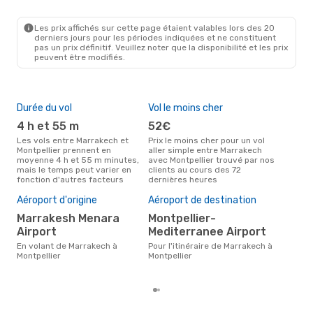
RAK
- MPL
Transavia France
Direct
MPL
- RAK
Les prix affichés sur cette page étaient valables lors des 20
derniers jours pour les périodes indiquées et ne constituent
pas un prix définitif. Veuillez noter que la disponibilité et les prix
peuvent être modifiés.
Durée du vol
Vol le moins cher
Hau
4 h et 55 m
52€
av
Les vols entre Marrakech et
Prix le moins cher pour un vol
Selon les données de recherche,
Montpellier prennent en
aller simple entre Marrakech
avri
moyenne 4 h et 55 m minutes,
avec Montpellier trouvé par nos
cha
mais le temps peut varier en
clients au cours des 72
Marr
fonction d'autres facteurs
dernières heures
Pri
2
Aéroport d'origine
Aéroport de destination
Le prix moyen d'un vol
Marrakesh Menara
Montpellier-
Marr
Airport
Mediterranee Airport
eDr
le p
En volant de Marrakech à
Pour l'itinéraire de Marrakech à
Montpellier
Montpellier