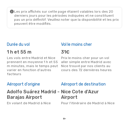
MAD
- NCE
Easyjet
Direct
NCE
- MAD
Les prix affichés sur cette page étaient valables lors des 20
derniers jours pour les périodes indiquées et ne constituent
pas un prix définitif. Veuillez noter que la disponibilité et les prix
peuvent être modifiés.
Durée du vol
Vol le moins cher
Hau
1 h et 55 m
31€
av
Les vols entre Madrid et Nice
Prix le moins cher pour un vol
Selon les données de recherche,
prennent en moyenne 1 h et 55
aller simple entre Madrid avec
avri
m minutes, mais le temps peut
Nice trouvé par nos clients au
cha
varier en fonction d'autres
cours des 72 dernières heures
Madr
facteurs
Pri
11
Aéroport d'origine
Aéroport de destination
Le prix moyen d'un vol Madrid -
Adolfo Suárez Madrid -
Nice Cote d'Azur
Nice
basé
Barajas Airport
Airport
moi
En volant de Madrid à Nice
Pour l'itinéraire de Madrid à Nice