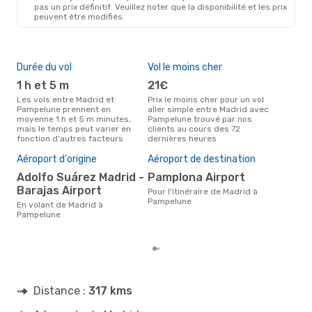
pas un prix définitif. Veuillez noter que la disponibilité et les prix
peuvent être modifiés.
Durée du vol
Vol le moins cher
Hau
1 h et 5 m
21€
av
Les vols entre Madrid et
Prix le moins cher pour un vol
Selon les données de recherche,
Pampelune prennent en
aller simple entre Madrid avec
avri
moyenne 1 h et 5 m minutes,
Pampelune trouvé par nos
cha
mais le temps peut varier en
clients au cours des 72
Mad
fonction d'autres facteurs
dernières heures
Pri
14
Aéroport d'origine
Aéroport de destination
Le prix moyen d'un vol Madrid -
Adolfo Suárez Madrid -
Pamplona Airport
Pam
Barajas Airport
Pour l'itinéraire de Madrid à
143 
Pampelune
der
En volant de Madrid à
Pampelune
Distance :
317 kms