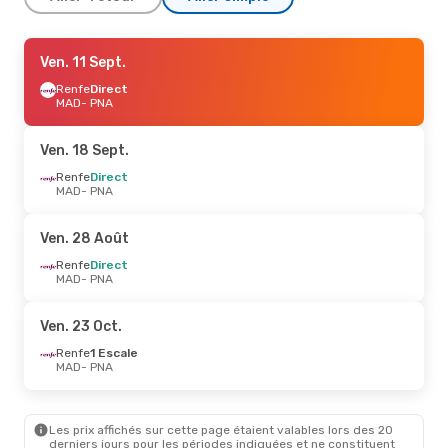
Jeu. 10 Sept.
Ven. 11 Sept.
- Dim. 13 Sept.
Renfe
Renfe
Direct
Direct
MAD
MAD
- PNA
- PNA
Renfe
Direct
PNA
- MAD
Ven. 18 Sept.
Renfe
Direct
MAD
- PNA
Ven. 28 Août
Renfe
Direct
MAD
- PNA
Ven. 23 Oct.
Renfe
1 Escale
MAD
- PNA
Les prix affichés sur cette page étaient valables lors des 20
derniers jours pour les périodes indiquées et ne constituent