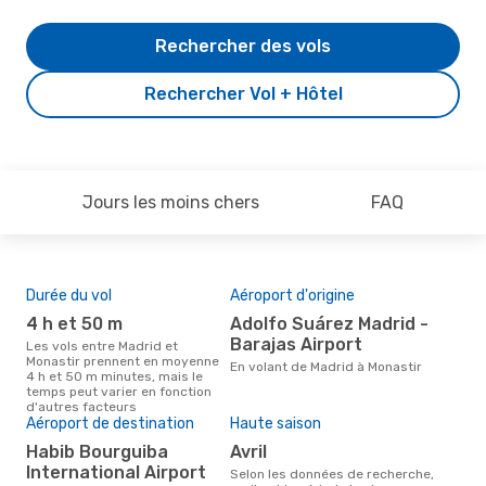
Rechercher des vols
Rechercher Vol + Hôtel
Jours les moins chers
FAQ
Durée du vol
Aéroport d'origine
Pri
4 h et 50 m
Adolfo Suárez Madrid -
13
Barajas Airport
Les vols entre Madrid et
Le prix moyen d'un vol Madrid -
Monastir prennent en moyenne
Mon
En volant de Madrid à Monastir
4 h et 50 m minutes, mais le
1316
temps peut varier en fonction
der
d'autres facteurs
Aéroport de destination
Haute saison
Habib Bourguiba
avril
International Airport
Selon les données de recherche,