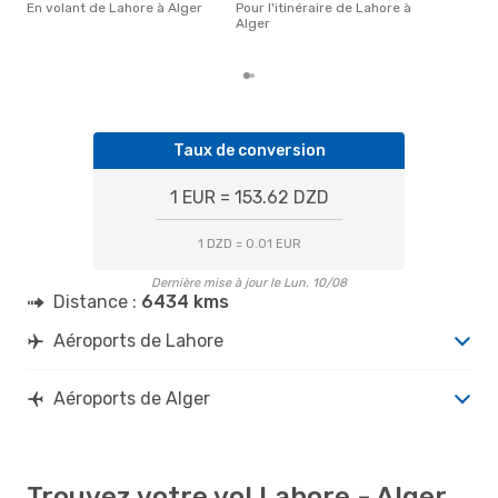
popu
En volant de Lahore à Alger
Pour l'itinéraire de Lahore à
dest
Alger
de 
Taux de conversion
1 EUR = 153.62 DZD
1 DZD = 0.01 EUR
Dernière mise à jour le Lun. 10/08
Distance :
6434 kms
Aéroports de Lahore
Aéroports de Alger
Trouvez votre vol Lahore - Alger