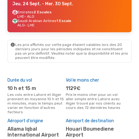
Jeu. 24 Sept.
- Mer. 30 Sept.
Emirates
2 Escales
LHE
- ALG
Saudi Arabian Airlines
1 Escale
ALG
- LHE
Les prix affichés sur cette page étaient valables lors des 20
derniers jours pour les périodes indiquées et ne constituent
pas un prix définitif. Veuillez noter que la disponibilité et les prix
peuvent être modifiés.
Durée du vol
Vol le moins cher
Hau
10 h et 15 m
1129€
av
Les vols entre Lahore et Alger
Prix le moins cher pour un vol
Selon les données de recherche,
prennent en moyenne 10 h et 15
aller simple entre Lahore avec
avri
m minutes, mais le temps peut
Alger trouvé par nos clients au
cha
varier en fonction d'autres
cours des 72 dernières heures
Laho
facteurs
Mei
rés
Aéroport d'origine
Aéroport de destination
s
Allama Iqbal
Houari Boumediene
Selon des données réelles,
International Airport
Airport
févr