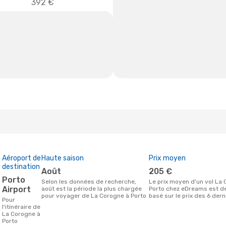
392 €
Aéroport de
Haute saison
Prix moyen
destination
août
205 €
Porto
Selon les données de recherche,
Le prix moyen d'un vol La Corogne -
Airport
août est la période la plus chargée
Porto chez eDreams est d
pour voyager de La Corogne à Porto
basé sur le prix des 6 der
Pour
l'itinéraire de
La Corogne à
Porto