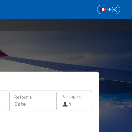
FR
(€)
Passagers
Retour le
Date
1