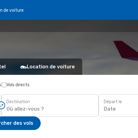
n de voiture
tel
Location de voiture
s
Vols directs
Destination
Départ le
Date
cher des vols