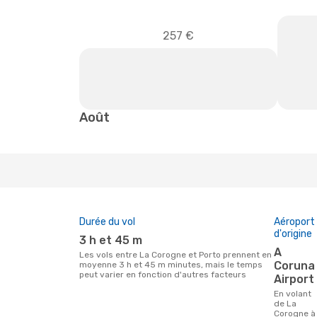
257 €
Août
Durée du vol
Aéroport
d'origine
3 h et 45 m
A
Les vols entre La Corogne et Porto prennent en
Coruna
moyenne 3 h et 45 m minutes, mais le temps
peut varier en fonction d'autres facteurs
Airport
En volant
de La
Corogne à