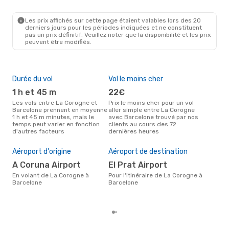
LCG
- BCN
Renfe
1 Escale
BCN
- LCG
Les prix affichés sur cette page étaient valables lors des 20
derniers jours pour les périodes indiquées et ne constituent
pas un prix définitif. Veuillez noter que la disponibilité et les prix
peuvent être modifiés.
Durée du vol
Vol le moins cher
Hau
1 h et 45 m
22€
av
Les vols entre La Corogne et
Prix le moins cher pour un vol
Selon les données de recherche,
Barcelone prennent en moyenne
aller simple entre La Corogne
avri
1 h et 45 m minutes, mais le
avec Barcelone trouvé par nos
cha
temps peut varier en fonction
clients au cours des 72
Cor
d'autres facteurs
dernières heures
Pri
10
Aéroport d'origine
Aéroport de destination
Le prix moyen d'un vol La
A Coruna Airport
El Prat Airport
Cor
eDr
En volant de La Corogne à
Pour l'itinéraire de La Corogne à
le p
Barcelone
Barcelone