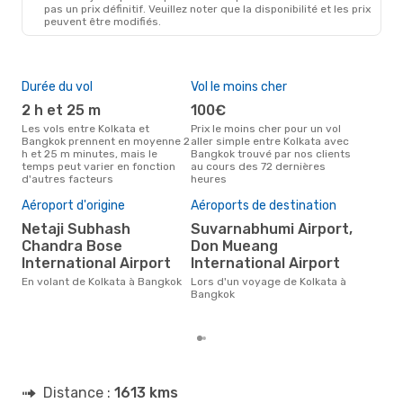
pas un prix définitif. Veuillez noter que la disponibilité et les prix
peuvent être modifiés.
Durée du vol
Vol le moins cher
Hau
2 h et 25 m
100€
av
Les vols entre Kolkata et
Prix le moins cher pour un vol
Selon les données de recherche,
Bangkok prennent en moyenne 2
aller simple entre Kolkata avec
avri
h et 25 m minutes, mais le
Bangkok trouvé par nos clients
cha
temps peut varier en fonction
au cours des 72 dernières
Kol
d'autres facteurs
heures
Pri
Aéroport d'origine
Aéroports de destination
13
Netaji Subhash
Suvarnabhumi Airport,
Le prix moyen d'un vol Kolkata -
Chandra Bose
Don Mueang
Ban
International Airport
International Airport
132 
der
En volant de Kolkata à Bangkok
Lors d'un voyage de Kolkata à
Bangkok
Distance :
1613 kms