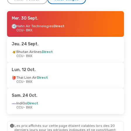
Mer. 9 Sept.
Mer. 30 Sept.
- Sam. 12 Sept.
Thai Lion Air
Hahn Air Technologies
Direct
Direct
CCU
CCU
- BKK
- BKK
IndiGo
Direct
BKK
- CCU
Jeu. 24 Sept.
Lun. 12 Oct.
Bhutan Airlines
- Jeu. 15 Oct.
Direct
CCU
- BKK
Thai Lion Air
Direct
CCU
- BKK
Thai Airways International
Direct
Lun. 12 Oct.
BKK
- CCU
Thai Lion Air
Direct
CCU
- BKK
Sam. 24 Oct.
IndiGo
Direct
CCU
- BKK
Les prix affichés sur cette page étaient valables lors des 20
derniers jours pour les périodes indiquées et ne constituent