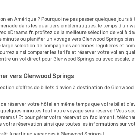
ion en Amérique ? Pourquoi ne pas passer quelques jours à 
enade dans les quartiers emblématiques, le temps d'un wee
ec eDreams.fr, profitez de la meilleure sélection de vol à 
re minute ou planifier un voyage vers Glenwood Springs bien 
 large sélection de compagnies aériennes régulières et comp
ourrez ainsi comparer les tarifs et réserver votre vol en quelq
entre un vol direct pour Glenwood Springs ou avec escale, et
cher vers Glenwood Springs
ction d'offres de billets d'avion à destination de Glenwood 
 réserver votre hôtel en même temps que votre billet d'avio
n quelques minutes tout votre voyage sera réservé ! Vous so
reams ! Et pour gérer votre réservation facilement, télécha
de votre réservation ainsi que toutes les informations sur v
prêt à partir en vacances à Glenwood Springs !