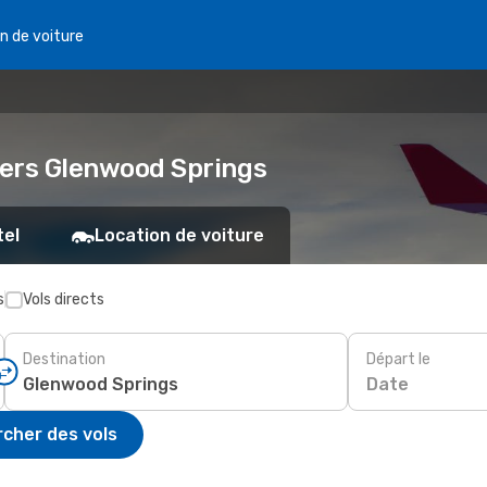
n de voiture
 vers Glenwood Springs
tel
Location de voiture
s
Vols directs
Destination
Départ le
Date
cher des vols